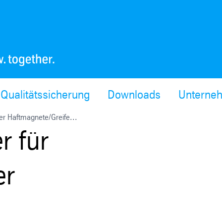
Qualitätssicherung
Downloads
Unterne
r Haftmagnete/Greife...
r für
er