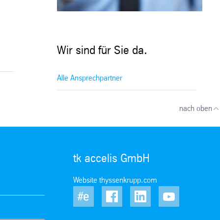
Wir sind für Sie da.
Alle Ansprechpartner
nach oben
tk accelis GmbH
Website thyssenkrupp.com