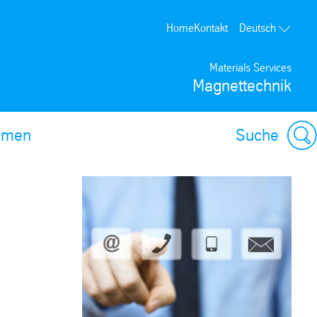
Home
Kontakt
Deutsch
Materials Services
Magnettechnik
hmen
Suche