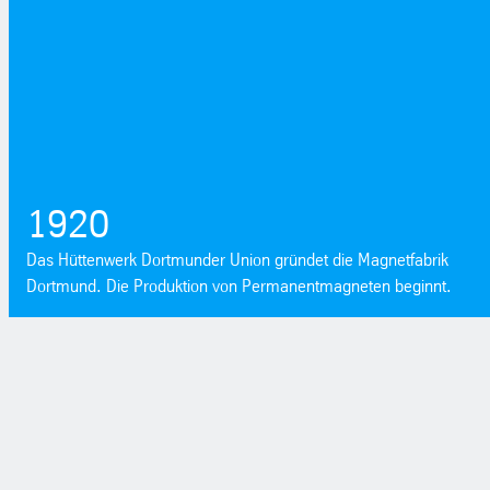
1920
Das Hüttenwerk Dortmunder Union gründet die Magnetfabrik
Dortmund. Die Produktion von Permanentmagneten beginnt.