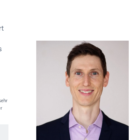
rt
s
sehr
er