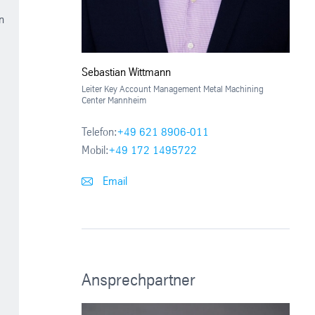
n
Sebastian Wittmann
Leiter Key Account Management Metal Machining
Center Mannheim
Telefon:
+49 621 8906-011
Mobil:
+49 172 1495722
Email
Ansprechpartner