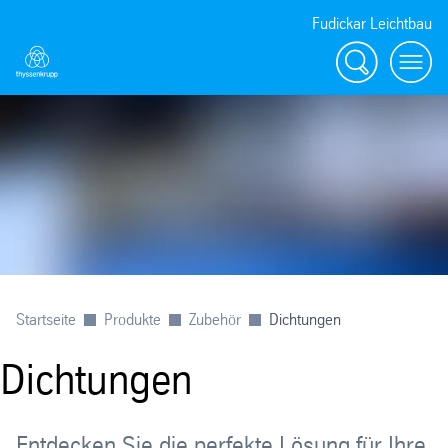
Fudickar Leichtbau
Suche
menu
Startseite
Produkte
Zubehör
Dichtungen
Dichtungen
Entdecken Sie die perfekte Lösung für Ihre