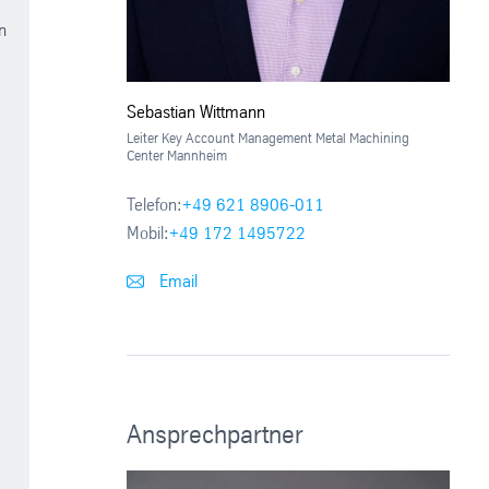
n
Sebastian Wittmann
Leiter Key Account Management Metal Machining
Center Mannheim
Telefon:
+49 621 8906-011
Mobil:
+49 172 1495722
Email
Ansprechpartner