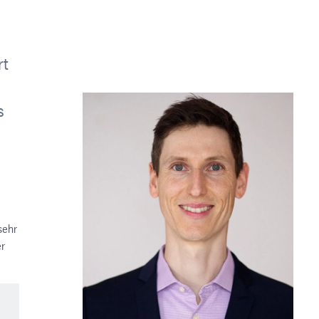
rt
s
sehr
er