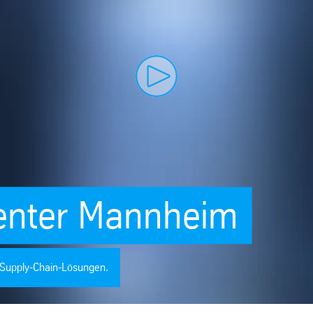
Play video
enter Mannheim
e Supply-Chain-Lösungen.