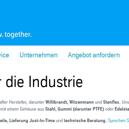
vice
Unternehmen
Angebot anfordern
die Industrie
ter Hersteller, darunter
Willibrandt, Witzenmann
und
Stenflex
. Uns
mit einem Gehäuse aus
Stahl,
Gummi (darunter PTFE)
oder
Edelsta
teile, Lieferung Just-In-Time
und
technische Beratung
.
Sprechen S