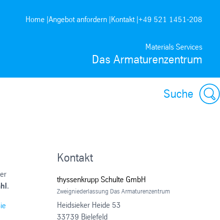
Home |
Angebot anfordern |
Kontakt |
+49 521 1451-208
Materials Services
Das Armaturenzentrum
Suche
Kontakt
er
thyssenkrupp Schulte GmbH
hl
.
Zweigniederlassung Das Armaturenzentrum
Heidsieker Heide 53
ie
33739 Bielefeld