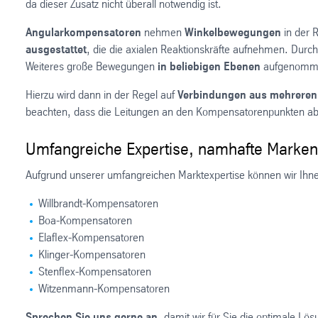
da dieser Zusatz nicht überall notwendig ist.
Angularkompensatoren
nehmen
Winkelbewegungen
in der 
ausgestattet
, die die axialen Reaktionskräfte aufnehmen. Dur
Weiteres große Bewegungen
in beliebigen Ebenen
aufgenomm
Hierzu wird dann in der Regel auf
Verbindungen aus mehrere
beachten, dass die Leitungen an den Kompensatorenpunkten a
Umfangreiche Expertise, namhafte Marken 
Aufgrund unserer umfangreichen Marktexpertise können wir Ihnen
Willbrandt-Kompensatoren
Boa-Kompensatoren
Elaflex-Kompensatoren
Klinger-Kompensatoren
Stenflex-Kompensatoren
Witzenmann-Kompensatoren
Sprechen Sie uns gerne an
, damit wir für Sie die optimale Lö