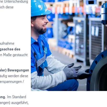
che Unterscheidung
ich diese
saufnahme
ngsachse des
ten Maße gestaucht
eraler) Bewegungen
äufig werden diese
erspannungen /
ung
. Im Standard
angen) ausgeführt,