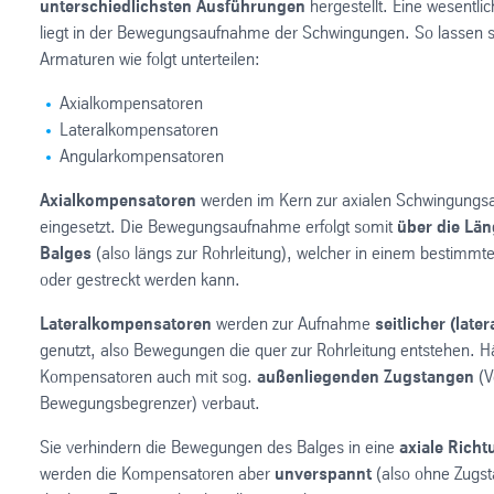
unterschiedlichsten Ausführungen
hergestellt. Eine wesentli
liegt in der Bewegungsaufnahme der Schwingungen. So lassen s
Armaturen wie folgt unterteilen:
Axialkompensatoren
Lateralkompensatoren
Angularkompensatoren
Axialkompensatoren
werden im Kern zur axialen Schwingung
eingesetzt. Die Bewegungsaufnahme erfolgt somit
über die Lä
Balges
(also längs zur Rohrleitung), welcher in einem bestimm
oder gestreckt werden kann.
Lateralkompensatoren
werden zur Aufnahme
seitlicher (lat
genutzt, also Bewegungen die quer zur Rohrleitung entstehen. H
Kompensatoren auch mit sog.
außenliegenden Zugstangen
(V
Bewegungsbegrenzer) verbaut.
Sie verhindern die Bewegungen des Balges in eine
axiale Richt
werden die Kompensatoren aber
unverspannt
(also ohne Zugst