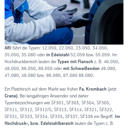
ARI
führt die Typen: 12.050, 22.050, 23.050, 34.050,
35.050, 35.080 oder
in Edelstahl
52.059 bzw. 55.059. Im
Hochdruckbereich lauten die
Typen mit Flansch
z. B. 46.050,
48.050, 86.050, 88.050 oder
mit Schweißenden
46.080,
47.080, 48.080 bzw. 86.080, 87.080 88.080.
Ein Platzhirsch auf dem Markt war früher
Fa. Krombach
(jetzt
Crane).
Bei langjährigen Anwender sind daher
Typenbezeichnungen wie SF301, SF303, SF304, SF305,
SF311, SF312, SF312/S, SF313, SF314, SF321, SF322,
SF331, SF333, SF334, SF335, SF337, SF338 ein Begriff.
Im
Hochdruck-, bzw. Edelstahlbereich
lauten die Typen z. B.