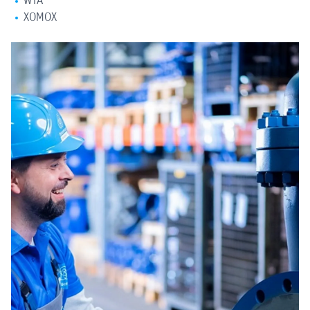
WTA
XOMOX