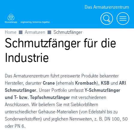
Das Armaturenzentrum
Suche
Menü
Home
Armaturen
Schmutzfänger
Schmutzfänger für die
Industrie
Das Armaturenzentrum führt preiswerte Produkte bekannter
Hersteller, darunter
Crane
(ehemals
Krombach
),
KSB
und
ARI
Schmutzfänger
. Unser Portfolio umfasst
Y-Schmutzfänger
und T- bzw. Topfschmutzfänger
mit verschiedenen
Anschlüssen. Wir beliefern Sie mit Siebkorbfiltern
unterschiedlicher Gehäuse-Materialien (von Edelstahl bis zu
Sonderwerkstoffen) und jeglichen Nennweiten, z. B. DN 100, 50
oder PN 6.