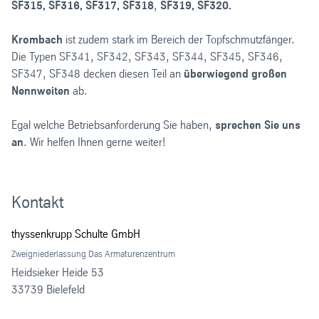
SF315, SF316, SF317, SF318
,
SF319, SF320.
Krombach
ist zudem stark im Bereich der Topfschmutzfänger.
Die Typen SF341, SF342, SF343, SF344, SF345, SF346,
SF347, SF348 decken diesen Teil an
überwiegend großen
Nennweiten
ab.
Egal welche Betriebsanforderung Sie haben,
sprechen Sie uns
an
. Wir helfen Ihnen gerne weiter!
Kontakt
thyssenkrupp Schulte GmbH
Zweigniederlassung Das Armaturenzentrum
Heidsieker Heide 53
33739 Bielefeld