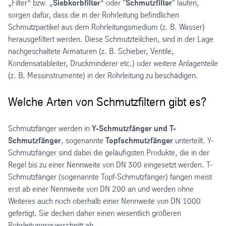
„Filter“ bzw. „
Siebkorbfilter
“ oder "
Schmutzfilter
" laufen,
Stahlherstellung (Hütten)
sorgen dafür, dass die in der Rohrleitung befindlichen
Umwelttechnik
Schmutzpartikel aus dem Rohrleitungsmedium (z. B. Wasser)
Verfahrenstechnik
herausgefiltert werden. Diese Schmutzteilchen, sind in der Lage
Zuckerindustrie / Salzindustrie
nachgeschaltete Armaturen (z. B. Schieber, Ventile,
Kondensatableiter, Druckminderer etc.) oder weitere Anlagenteile
(z. B. Messinstrumente) in der Rohrleitung zu beschädigen.
Welche Arten von Schmutzfiltern gibt es?
Schmutzfänger werden in
Y-Schmutzfänger und T-
Schmutzfänger
, sogenannte
Topfschmutzfänger
unterteilt. Y-
Schmutzfänger sind dabei die geläufigsten Produkte, die in der
Regel bis zu einer Nennweite von DN 300 eingesetzt werden. T-
Schmutzfänger (sogenannte Topf-Schmutzfänger) fangen meist
erst ab einer Nennweite von DN 200 an und werden ohne
Weiteres auch noch oberhalb einer Nennweite von DN 1000
gefertigt. Sie decken daher einen wesentlich größeren
Rohrleitungsquerschnitt ab.