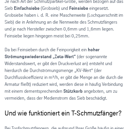
Je nach Art der Schmutzpartikel-Größe, werden bezogen auf das
Sieb
Einfachsiebe
(Grobsieb) und
Feinsiebe
eingesetzt.
Grobsiebe haben i. d. R. eine Maschenweite (Lochquerschnitt im
Sieb) die in Anlehnung an die Nennweite des Schmutzfängers
und je nach Hersteller zwischen 0,6mm und 1,6mm liegen.
Feinsiebe liegen hingegen meist bei 0,25mm.
Da bei Feinsieben durch die Feinporigkeit ein
hoher
Strömungswiederstand „Zeta-Wert“
(der sogenannte
Widerstandswert, er gibt den Druckverlust an) entsteht und
hierdurch die Durchströmungsmenge „KV-Wert“ (der
Durchflusskoeffizienz in m³/h, er gibt die Menge an die durch die
Armatur fließt) reduziert wird, werden diese in häufig Verbindung
mit einem dementsprechenden
Stützkorb
angeboten, um zu
vermeiden, dass der Medienstrom das Sieb beschädigt.
Und wie funktioniert ein T-Schmutzfänger?
Bei Topfschmutzfängern, die aufgrund Ihrer Größe häufig in einer