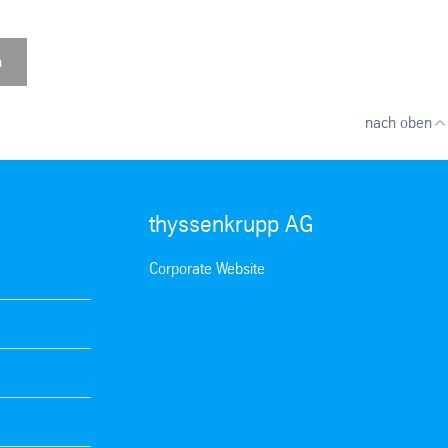
n
nach oben
thyssenkrupp AG
Corporate Website