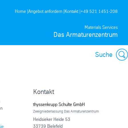
Home |
Angebot anfordern |
Kontakt |
+49 521 1451-208
Materials Services
Das Armaturenzentrum
Suche
Kontakt
u
thyssenkrupp Schulte GmbH
en
Zweigniederlassung Das Armaturenzentrum
Heidsieker Heide 53
33739 Bielefeld
ie