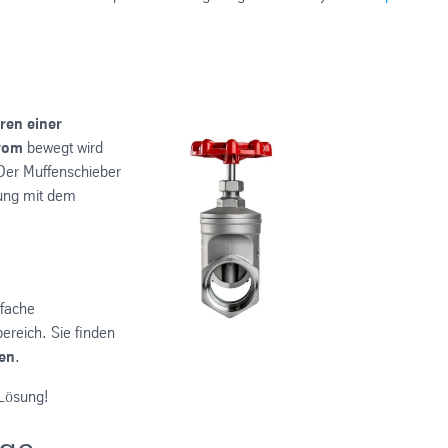
ren einer
trom
bewegt wird
Der Muffenschieber
bung mit dem
nfache
ereich. Sie finden
en
.
 Lösung!