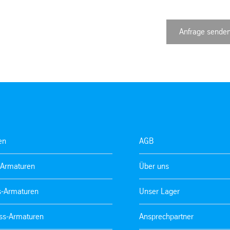
Anfrage sende
en
AGB
-Armaturen
Über uns
s-Armaturen
Unser Lager
ss-Armaturen
Ansprechpartner