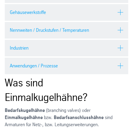
Beidseitige Anschweißenden
Gehäusewerkstoffe
Stahl (P235GH, 1.0345)
Nennweiten / Druckstufen / Temperaturen
DN 20 – DN 200
Industrien
bis PN 40
Energiewirtschaft
Anwendungen / Prozesse
- 20°C (-40°C) bis + 200°C
Kraftwerk / Fernwärme
Was sind
Wasser / Warmwasser / Heizwasser
Umwelttechnik
Einmalkugelhähne?
Fernwärme
Klima-Kaltwasser
Bedarfskugelhähne
(branching valves) oder
Einmalkugelhähne
bzw.
Bedarfsanschlusshähne
sind
Öle / Druckluft
Armaturen für Netz-, bzw. Leitungserweiterungen.