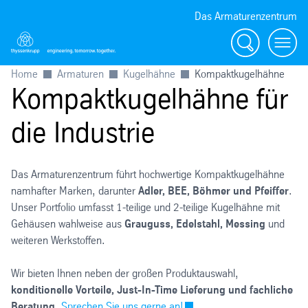
Das Armaturenzentrum
Suche
Menü
Home
Armaturen
Kugelhähne
Kompaktkugelhähne
Kompaktkugelhähne für
die Industrie
Das Armaturenzentrum führt hochwertige Kompaktkugelhähne
namhafter Marken, darunter
Adler, BEE, Böhmer und Pfeiffer
.
Unser Portfolio umfasst 1-teilige und 2-teilige Kugelhähne mit
Gehäusen wahlweise aus
Grauguss, Edelstahl, Messing
und
weiteren Werkstoffen.
Wir bieten Ihnen neben der großen Produktauswahl,
konditionelle Vorteile, Just-In-Time Lieferung und fachliche
Beratung
.
Sprechen Sie uns gerne an!