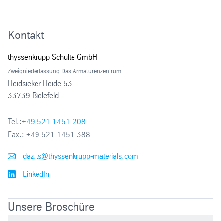
- PEEK
Energiewirtschaft
Wasser / Abwasser / Trinkwasser
- TFM
Sondermaterialien (Hastelloy, Duplex, Monel, Titan etc.)
Getränke / Brauereien
Kontakt
Dampf
Beschichtete Gehäusematerialien (z. B. PFA-ummantelt)
Kraftwerk / Kernkraftwerke / Kühlkreisläufe
thyssenkrupp Schulte GmbH
Tieftemperatur
Zweigniederlassung Das Armaturenzentrum
Lebensmittel
Hochdruck / Hochtemperatur
Heidsieker Heide 53
33739 Bielefeld
Marine
Öl / Ölhaltige Druckluft / Gas
Tel.:
+49 521 1451-208
Maschinen-, und Anlagenbau
Fax.:
+49 521 1451-388
Papier / Zellstoffindustrie
daz.ts@thyssenkrupp-materials.com
Stahlherstellung (Hütten)
LinkedIn
Verfahrenstechnik
Unsere Broschüre
· Zuckerindustrie / Salzindustrie