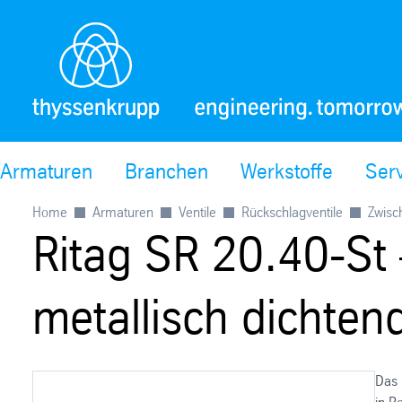
Armaturen
Branchen
Werkstoffe
Ser
Home
Armaturen
Ventile
Rückschlagventile
Zwisc
Ritag SR 20.40-St 
metallisch dichtend
Das