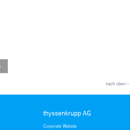
n
nach oben
thyssenkrupp AG
Corporate Website