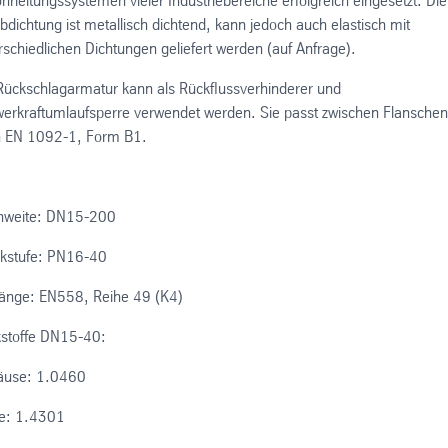
ohrleitungssystemen vieler Industriebereiche erfolgreich eingesetzt. Die
abdichtung ist metallisch dichtend, kann jedoch auch elastisch mit
rschiedlichen Dichtungen geliefert werden (auf Anfrage).
Rückschlagarmatur kann als Rückflussverhinderer und
erkraftumlaufsperre verwendet werden. Sie passt zwischen Flanschen
 EN 1092-1, Form B1.
nweite: DN15-200
kstufe: PN16-40
änge: EN558, Reihe 49 (K4)
stoffe DN15-40:
äuse: 1.0460
te: 1.4301