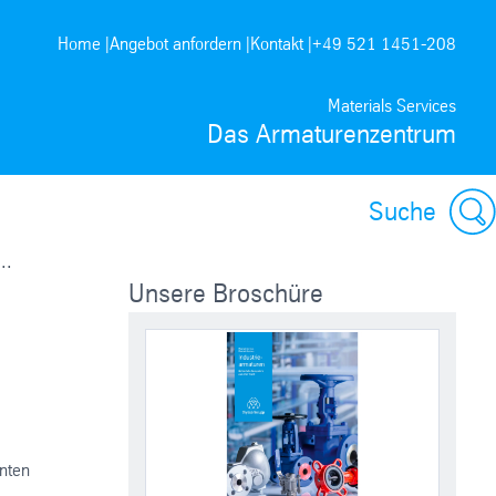
Home |
Angebot anfordern |
Kontakt |
+49 521 1451-208
Materials Services
Das Armaturenzentrum
Suche
..
Unsere Broschüre
hnten