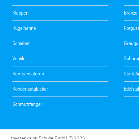
Klappen
Bronze
Kugelhähne
Rotgus
Schieber
Graugu
Ventile
Sphäro
Kompensatoren
Stahl-
Kondensatableiter
Edelsta
Schmutzfänger
thyssenkrupp Schulte GmbH © 2025