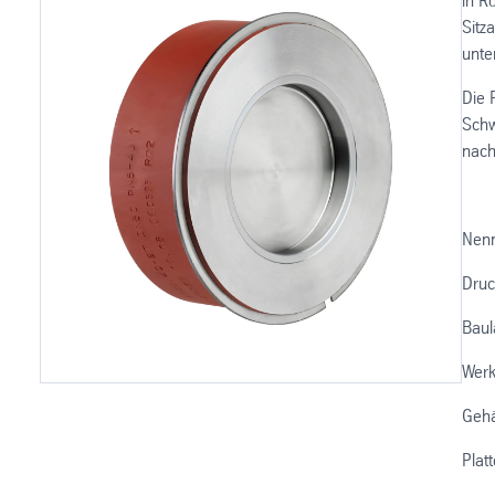
in R
Sitz
unte
Die 
Schw
nach
Nen
Druc
Baul
Werk
Geh
Plat