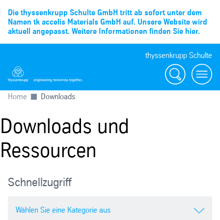
Die thyssenkrupp Schulte GmbH tritt ab sofort unter dem
Namen tk accelis Materials GmbH auf. Unsere Website wird
aktuell angepasst. Weitere Informationen finden Sie hier.
thyssenkrupp Schulte
Suche
Menü
Home
Downloads
Downloads und
Ressourcen
Schnellzugriff
Wählen Sie eine Kategorie aus