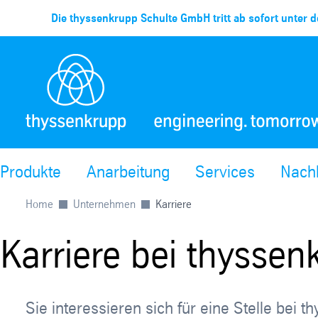
Die thyssenkrupp Schulte GmbH tritt ab sofort unter d
Produkte
Anarbeitung
Services
Nachh
Home
Unternehmen
Karriere
Karriere bei thyssen
Sie interessieren sich für eine Stelle bei