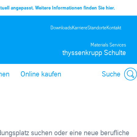
uell angepasst. Weitere Informationen finden Sie hier.
Downloads
Karriere
Standorte
Kontakt
Materials Services
thyssenkrupp Schulte
men
Online kaufen
Suche
ldungsplatz suchen oder eine neue berufliche