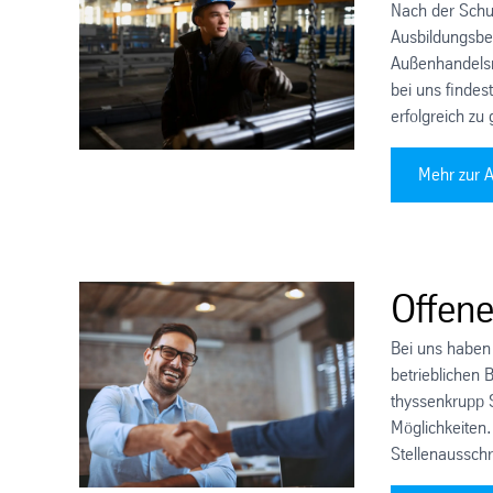
Nach der Schul
Ausbildungsbe
Außenhandels
bei uns findes
erfolgreich zu 
Mehr zur A
Offene
Bei uns haben
betrieblichen 
thyssenkrupp S
Möglichkeiten.
Stellenaussch