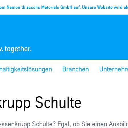
em Namen tk accelis Materials GmbH auf. Unsere Website wird akt
altigkeitslösungen
Branchen
Unterneh
krupp Schulte
 thyssenkrupp Schulte? Egal, ob Sie einen Ausbi