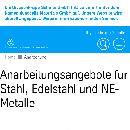
Die thyssenkrupp Schulte GmbH tritt ab sofort unter dem
Namen tk accelis Materials GmbH auf. Unsere Website wird
aktuell angepasst. Weitere Informationen finden Sie hier.
thyssenkrupp Schulte
Suche
Menü
Home
Anarbeitung
Anarbeitungsangebote für
Stahl, Edelstahl und NE-
Metalle