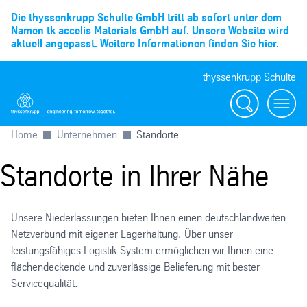
Die thyssenkrupp Schulte GmbH tritt ab sofort unter dem
Namen tk accelis Materials GmbH auf. Unsere Website wird
aktuell angepasst. Weitere Informationen finden Sie hier.
thyssenkrupp Schulte
Suche
Menü
Home
Unternehmen
Standorte
Standorte in Ihrer Nähe
Unsere Niederlassungen bieten Ihnen einen deutschlandweiten
Netzverbund mit eigener Lagerhaltung. Über unser
leistungsfähiges Logistik-System ermöglichen wir Ihnen eine
flächendeckende und zuverlässige Belieferung mit bester
Servicequalität.