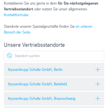
Kontaktieren Sie uns gerne in dem
für Sie nächstgelegenen
Vertriebsstandort
oder nutzen Sie unser allgemeines
Kontaktformular
.
Standorte unserer Spezialgeschäfte finden Sie
im unteren
Bereich der Seite
.
Unsere Vertriebsstandorte
Search
thyssenkrupp Schulte GmbH, Berlin
Friedrich-Krause-Ufer 16-21
thyssenkrupp Schulte GmbH, Bielefeld
13353 Berlin
Artur-Ladebeck-Straße 114
thyssenkrupp Schulte GmbH, Braunschweig
Telefon:
+49 30 39 003-0
33647 Bielefeld
E-Mail:
tks.deu.info.nordost@thyssenkrupp-materials.com