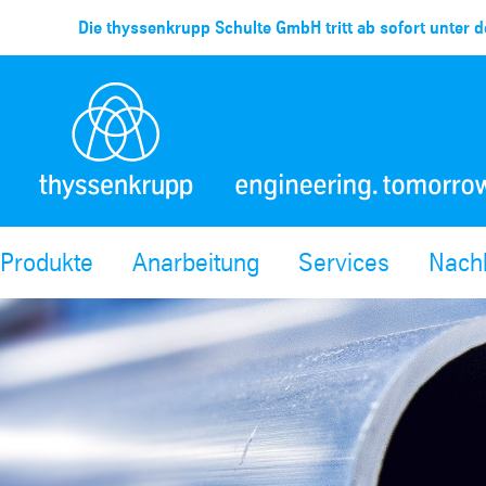
Die thyssenkrupp Schulte GmbH tritt ab sofort unter d
Produkte
Anarbeitung
Services
Nachh