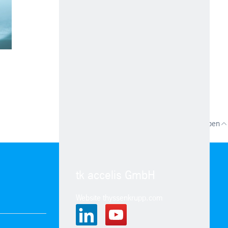
nach oben
tk accelis GmbH
Website thyssenkrupp.com