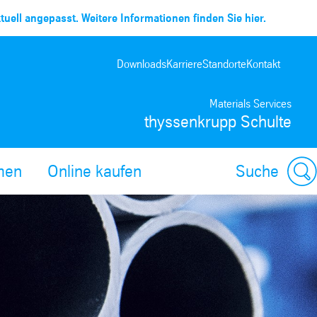
uell angepasst. Weitere Informationen finden Sie hier.
Downloads
Karriere
Standorte
Kontakt
Materials Services
thyssenkrupp Schulte
men
Online kaufen
Suche