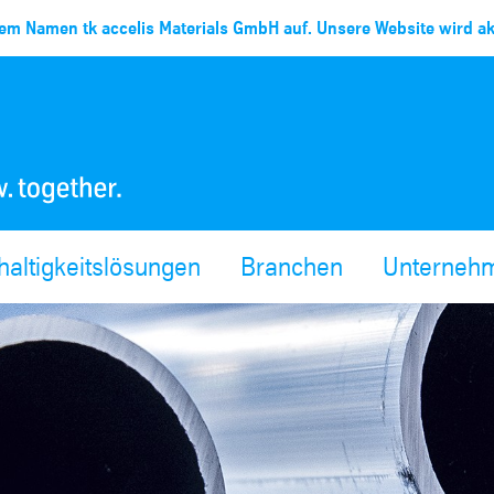
em Namen tk accelis Materials GmbH auf. Unsere Website wird akt
altigkeitslösungen
Branchen
Unterneh