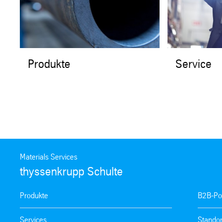
Produkte
Service
Materials Services
thyssenkrupp Schulte
Produkte
B2B-Por
Services
Standor