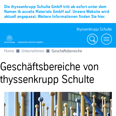
Die thyssenkrupp Schulte GmbH tritt ab sofort unter dem
Namen tk accelis Materials GmbH auf. Unsere Website wird
aktuell angepasst. Weitere Informationen finden Sie hier.
thyssenkrupp Schulte
Suche
Menü
Home
Unternehmen
Geschäftsbereiche
Geschäftsbereiche von
thyssenkrupp Schulte