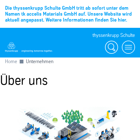
Die thyssenkrupp Schulte GmbH tritt ab sofort unter dem
Namen tk accelis Materials GmbH auf. Unsere Website wird
aktuell angepasst. Weitere Informationen finden Sie hier.
thyssenkrupp Schulte
Suche
Menü
Home
Unternehmen
Über uns