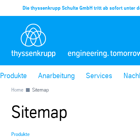
Die thyssenkrupp Schulte GmbH tritt ab sofort unter d
Produkte
Anarbeitung
Services
Nachh
Home
Sitemap
Sitemap
Produkte