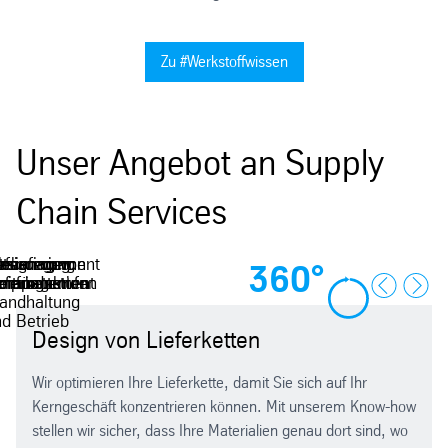
Zu #Werkstoffwissen
Unser Angebot an Supply
Chain Services
ktmanagement
ourcing von
lelieferung
tsourcing
eferungen
esign von
360°
eitungsstufen
rmanagement
Komponenten
enproduktion
eferketten
für
Previous
Next
tandhaltung
d Betrieb
Design von Lieferketten
Wir optimieren Ihre Lieferkette, damit Sie sich auf Ihr
Kerngeschäft konzentrieren können. Mit unserem Know-how
stellen wir sicher, dass Ihre Materialien genau dort sind, wo