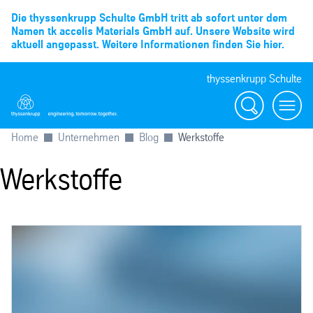
Die thyssenkrupp Schulte GmbH tritt ab sofort unter dem
Namen tk accelis Materials GmbH auf. Unsere Website wird
aktuell angepasst. Weitere Informationen finden Sie hier.
thyssenkrupp Schulte
Suche
Menü
Home
Unternehmen
Blog
Werkstoffe
Werkstoffe