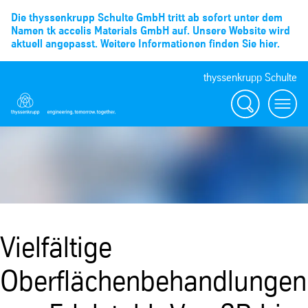
Die thyssenkrupp Schulte GmbH tritt ab sofort unter dem
Namen tk accelis Materials GmbH auf. Unsere Website wird
aktuell angepasst. Weitere Informationen finden Sie hier.
thyssenkrupp Schulte
Suche
Menü
Vielfältige
Oberflächenbehandlungen