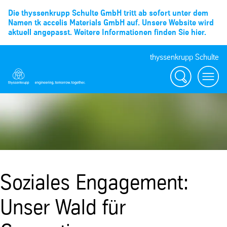
Die thyssenkrupp Schulte GmbH tritt ab sofort unter dem
Namen tk accelis Materials GmbH auf. Unsere Website wird
aktuell angepasst. Weitere Informationen finden Sie hier.
thyssenkrupp Schulte
Suche
Menü
Soziales Engagement:
Unser Wald für