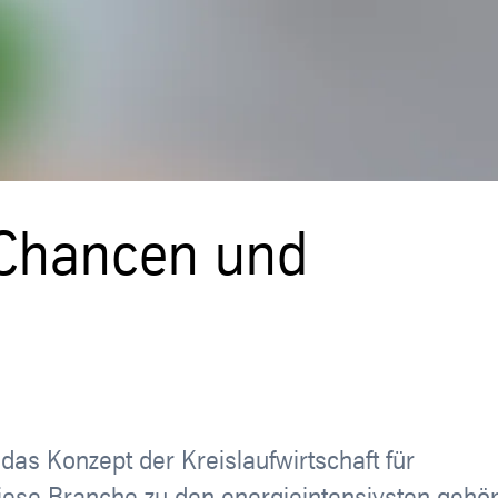
: Chancen und
s Konzept der Kreislaufwirtschaft für
ese Branche zu den energieintensivsten gehör