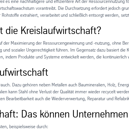
es eine nachhaltigere und effizientere Art der Ressourcennutzung för
d Wirtschaftswachstum vorantreibt. Die Durchsetzung erfordert jedoch
er Rohstoffe extrahiert, verarbeitet und schließlich entsorgt werden, set
 die Kreislaufwirtschaft?
ft auf der Maximierung der Ressourcengewinnung und -nutzung, ohne Ber
 sozialer Ungerechtigkeit führen. Im Gegensatz dazu basiert die Kreis
en, indem Produkte und Systeme entwickelt werden, die kontinuierlic
aufwirtschaft
auch. Dazu gehören neben Metallen auch Baumineralien, Holz, Energie 
n kann Stahl ohne Verlust der Qualität immer wieder recycelt werden,
uten Bearbeitbarkeit auch die Wiederverwertung, Reparatur und Refabri
chaft: Das können Unternehmen
sten, beispielsweise durch: