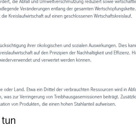
dert, die Abfall und Umweltverschmutzung reduziert sowie wirtschaftli
 grundlegende Veränderungen entlang der gesamten Wertschöpfungskette
zt die Kreislaufwirtschaft auf einen geschlossenen Wirtschaftskreislauf.
ücksichtigung ihrer ökologischen und sozialen Auswirkungen. Dies kan
laufwirtschaft auf den Prinzipien der Nachhaltigkeit und Effizienz. Hi
h wiederverwendet und verwertet werden können.
oder Land. Etwa ein Drittel der verbrauchten Ressourcen wird in Abfa
 was zur Verringerung von Treibhausgasemissionen beiträgt. Zusätzli
kation von Produkten, die einen hohen Stahlanteil aufweisen.
 tun