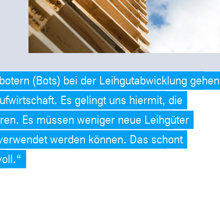
botern (Bots) bei der Leihgutabwicklung gehen
ufwirtschaft. Es gelingt uns hiermit, die
eren. Es müssen weniger neue Leihgüter
rverwendet werden können. Das schont
oll.