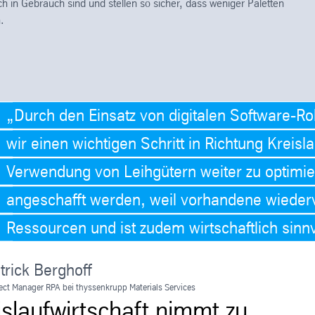
lich in Gebrauch sind und stellen so sicher, dass weniger Paletten
.
Durch den Einsatz von digitalen Software-Ro
wir einen wichtigen Schritt in Richtung Kreisla
Verwendung von Leihgütern weiter zu optimi
angeschafft werden, weil vorhandene wiede
Ressourcen und ist zudem wirtschaftlich sinnv
trick Berghoff
ect Manager RPA bei thyssenkrupp Materials Services
islaufwirtschaft nimmt zu