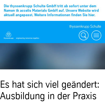
Die thyssenkrupp Schulte GmbH tritt ab sofort unter dem
Namen tk accelis Materials GmbH auf. Unsere Website wird
aktuell angepasst. Weitere Informationen finden Sie hier.
thyssenkrupp Schulte
Suche
Menü
Es hat sich viel geändert:
Ausbildung in der Praxis