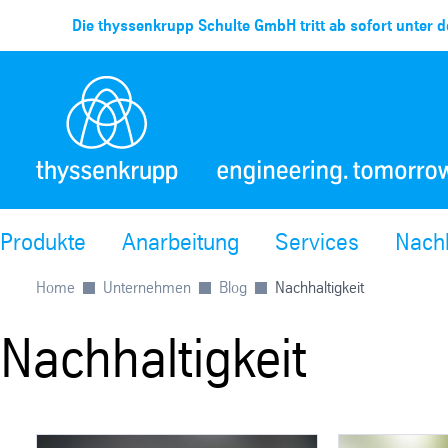
Die thyssenkrupp Schulte GmbH tritt ab sofort unter d
Produkte
Anarbeitung
Services
Nachh
Home
Unternehmen
Blog
Nachhaltigkeit
Nachhaltigkeit