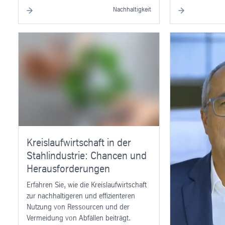
Nachhaltigkeit
Die Zukunf
Auf dem W
Stahl
Der Begriff „grü
Munde. Erfahren
produziert wird
Kampf gegen de
Kreislaufwirtschaft in der
Stahlindustrie: Chancen und
Herausforderungen
Erfahren Sie, wie die Kreislaufwirtschaft
zur nachhaltigeren und effizienteren
Nutzung von Ressourcen und der
Vermeidung von Abfällen beiträgt.