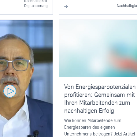
Nachhaltigkeit
Digitalisierung
Nachhaltigke
t des Stahlsektors:
eg zu grünem
ner Stahl“ ist in aller
 Sie hier, wie er
 und welche Rolle er im
n Klimawandel spielt.
Von Energiesparpotenzialen
profitieren: Gemeinsam mit
Ihren Mitarbeitenden zum
nachhaltigen Erfolg
Wie können Mitarbeitende zum
Energiesparen des eigenen
Unternehmens beitragen? Jetzt Artikel