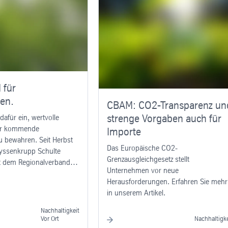
 für
en.
CBAM: CO2-Transparenz un
strenge Vorgaben auch für
dafür ein, wertvolle
ür kommende
Importe
u bewahren. Seit Herbst
Das Europäische CO2-
hyssenkrupp Schulte
Grenzausgleichgesetz stellt
 dem Regionalverband
Unternehmen vor neue
d in der Kirchheller
Herausforderungen. Erfahren Sie mehr
n Sie hier mehr zum
in unserem Artikel.
Nachhaltigkeit
Vor Ort
Nachhaltigke