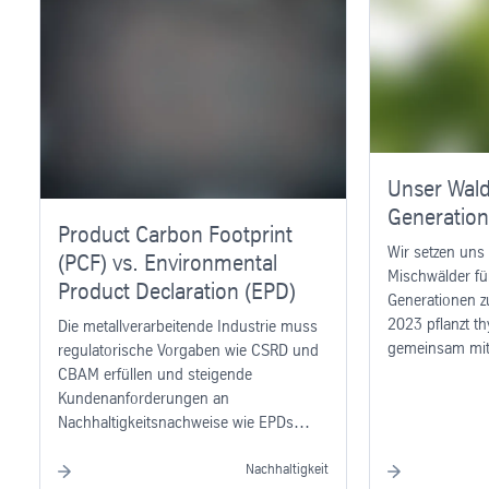
Unser Wald
Generation
Product Carbon Footprint
Wir setzen uns 
(PCF) vs. Environmental
Mischwälder f
Product Declaration (EPD)
Generationen z
2023 pflanzt t
Die metallverarbeitende Industrie muss
gemeinsam mit
regulatorische Vorgaben wie CSRD und
Ruhr und Plante
CBAM erfüllen und steigende
Heide. Erfahre
Kundenanforderungen an
Projekt!
Nachhaltigkeitsnachweise wie EPDs
berücksichtigen, um wettbewerbsfähig
zu bleiben.
Nachhaltigkeit