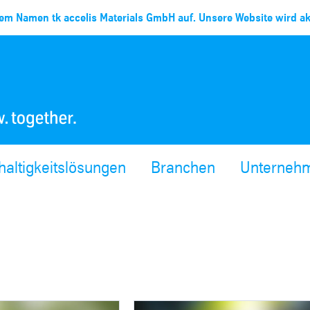
em Namen tk accelis Materials GmbH auf. Unsere Website wird akt
altigkeitslösungen
Branchen
Unterneh