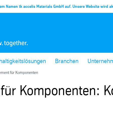
em Namen tk accelis Materials GmbH auf. Unsere Website wird akt
altigkeitslösungen
Branchen
Unterneh
ement für Komponenten
für Komponenten: K