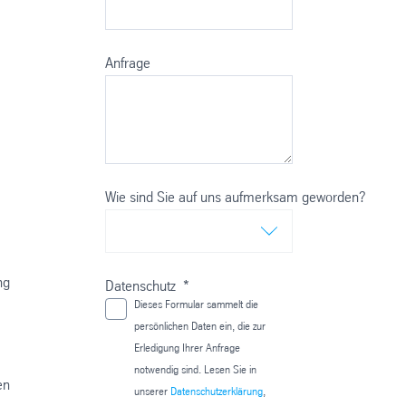
Anfrage
.
Wie sind Sie auf uns aufmerksam geworden?
ng
Datenschutz
*
Dieses Formular sammelt die
persönlichen Daten ein, die zur
Erledigung Ihrer Anfrage
notwendig sind. Lesen Sie in
en
unserer
Datenschutzerklärung
,