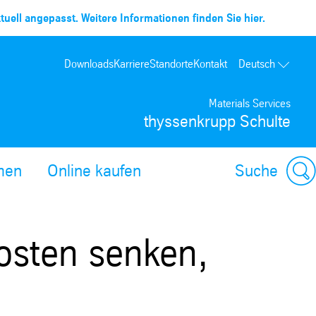
uell angepasst. Weitere Informationen finden Sie hier.
Downloads
Karriere
Standorte
Kontakt
Deutsch
Materials Services
thyssenkrupp Schulte
men
Online kaufen
Suche
osten senken,