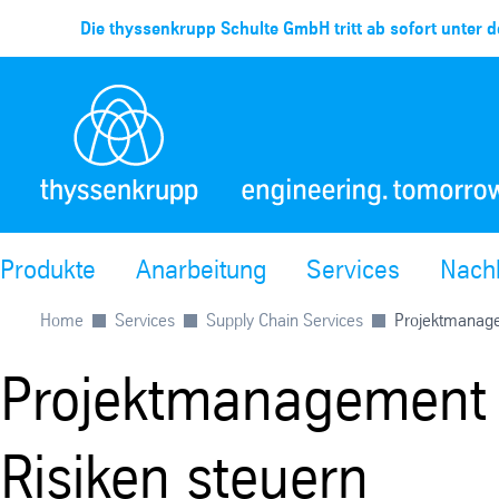
Die thyssenkrupp Schulte GmbH tritt ab sofort unter d
Produkte
Anarbeitung
Services
Nachh
Home
Services
Supply Chain Services
Projektmanag
Projektmanagement 
Risiken steuern