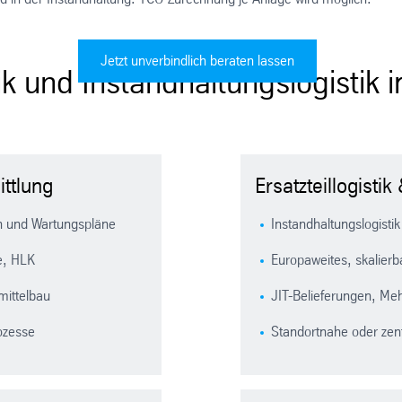
Jetzt unverbindlich beraten lassen
ik und Instandhaltungslogistik 
ttlung
Ersatzteillogisti
en und Wartungspläne
Instandhaltungslogisti
e, HLK
Europaweites, skalierb
mittelbau
JIT-Belieferungen, Me
ozesse
Standortnahe oder zen