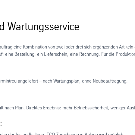
nd Wartungsservice
uftrag eine Kombination von zwei oder drei sich ergänzenden Artikeln e
uf: eine Bestellung, ein Lieferschein, eine Rechnung. Für die Produktio
termintreu angeliefert – nach Wartungsplan, ohne Neubeauftragung.
ft nach Plan. Direktes Ergebnis: mehr Betriebssicherheit, weniger Ausfa
:
d in der Instandhaltung. TCO-Zurechnung je Anlage wird möglich.