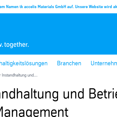
em Namen tk accelis Materials GmbH auf. Unsere Website wird akt
altigkeitslösungen
Branchen
Unterneh
r Instandhaltung und...
tandhaltung und Betr
-Management