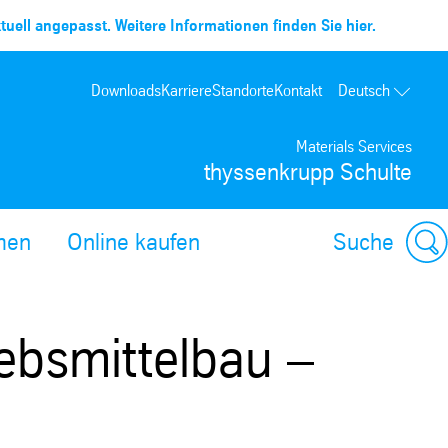
uell angepasst. Weitere Informationen finden Sie hier.
Downloads
Karriere
Standorte
Kontakt
Deutsch
Materials Services
thyssenkrupp Schulte
men
Online kaufen
Suche
iebsmittelbau –