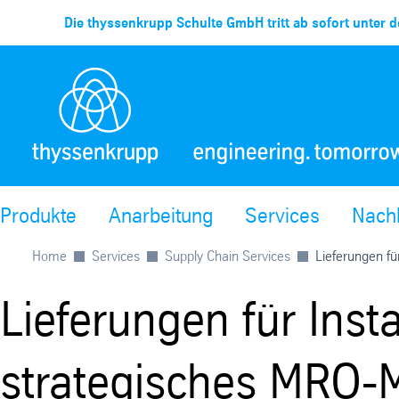
Die thyssenkrupp Schulte GmbH tritt ab sofort unter d
Produkte
Anarbeitung
Services
Nachh
Home
Services
Supply Chain Services
Lieferungen fü
Lieferungen für Ins
strategisches MRO