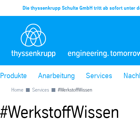
Die thyssenkrupp Schulte GmbH tritt ab sofort unter d
Produkte
Anarbeitung
Services
Nachh
Home
Services
#WerkstoffWissen
#WerkstoffWissen