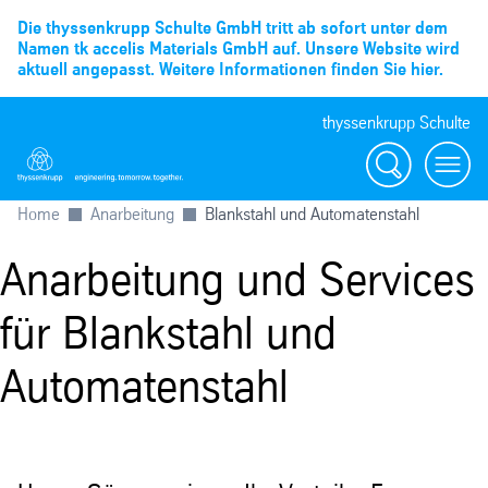
Die thyssenkrupp Schulte GmbH tritt ab sofort unter dem
Namen tk accelis Materials GmbH auf. Unsere Website wird
aktuell angepasst. Weitere Informationen finden Sie hier.
thyssenkrupp Schulte
Suche
Menü
Home
Anarbeitung
Blankstahl und Automatenstahl
Anarbeitung und Services
für Blankstahl und
Automatenstahl