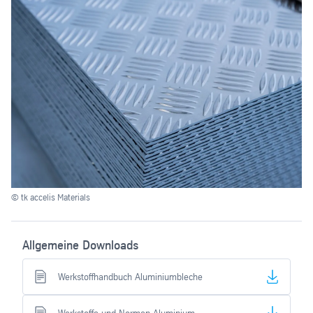
© tk accelis Materials
© t
Allgemeine Downloads
Werkstoffhandbuch Aluminiumbleche