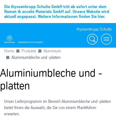
Die thyssenkrupp Schulte GmbH tritt ab sofort unter dem
Namen tk accelis Materials GmbH auf. Unsere Website wird
aktuell angepasst. Weitere Informationen finden Sie hier.
thyssenkrupp Schulte
Suche
Menü
Home
Produkte
Aluminium
Aluminiumbleche und -platten
Aluminiumbleche und -
platten
Unser Lieferprogramm im Bereich Aluminiumbleche und -platten
bietet Ihnen die Auswahl, die Sie von einem Marktführer
erwarten.