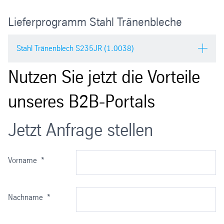
Lieferprogramm Stahl Tränenbleche
Stahl Tränenblech S235JR (1.0038)
Nutzen Sie jetzt die Vorteile
Werkstoff:
S235JR (1.0038)
unseres B2B-Portals
Stärke (mm):
3–20
Jetzt Anfrage stellen
Breite (mm):
1.000–2.000
Länge (mm):
2.000–6.000
Vorname
*
Hauptmaterial:
Baustahl
Nachname
*
Technische
EN 10025-2
Lieferbedingungen: