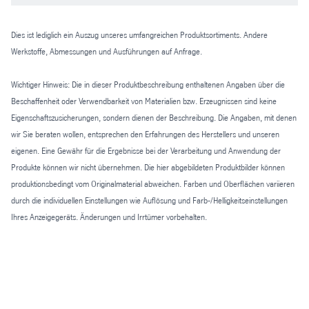
Dies ist lediglich ein Auszug unseres umfangreichen Produktsortiments. Andere
Werkstoffe, Abmessungen und Ausführungen auf Anfrage.
Wichtiger Hinweis: Die in dieser Produktbeschreibung enthaltenen Angaben über die
Beschaffenheit oder Verwendbarkeit von Materialien bzw. Erzeugnissen sind keine
Eigenschaftszusicherungen, sondern dienen der Beschreibung. Die Angaben, mit denen
wir Sie beraten wollen, entsprechen den Erfahrungen des Herstellers und unseren
eigenen. Eine Gewähr für die Ergebnisse bei der Verarbeitung und Anwendung der
Produkte können wir nicht übernehmen. Die hier abgebildeten Produktbilder können
produktionsbedingt vom Originalmaterial abweichen. Farben und Oberflächen variieren
durch die individuellen Einstellungen wie Auflösung und Farb-/Helligkeitseinstellungen
Ihres Anzeigegeräts. Änderungen und Irrtümer vorbehalten.