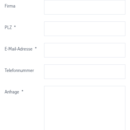
Firma
Maße und zulässige
EN 10363
Abweichungen:
PLZ
*
Standardformate:
1.000 x 2.000 mm (K),
1.250 x 2.500 mm
(M), 1.500 x 3.000
E-Mail-Adresse
*
mm (G)
Telefonnummer
Anfrage
*