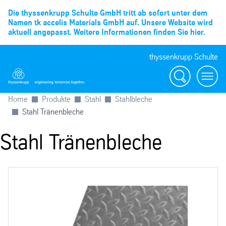
Die thyssenkrupp Schulte GmbH tritt ab sofort unter dem
Namen tk accelis Materials GmbH auf. Unsere Website wird
aktuell angepasst. Weitere Informationen finden Sie hier.
thyssenkrupp Schulte
Suche
Menü
Home
Produkte
Stahl
Stahlbleche
Stahl Tränenbleche
Stahl Tränenbleche