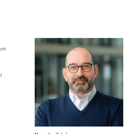
cht
l