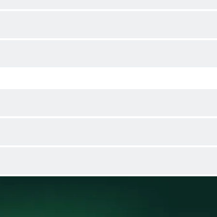
fe – von der Anfrage bis zur Lieferung – bleiben wie gewohnt bestehen
ltigkeit und werden wie vereinbart weitergeführt.
 Zuverlässig und mit den gleichen Prozessen und Ansprechpartnern.
eit können beide Namen parallel erscheinen. Beide stehen für dassel
epasst. Inhalte bleiben weiterhin erreichbar, sodass Sie sich wie ge
nnen sich langfristig anpassen, bestehende Kontaktmöglichkeiten blei