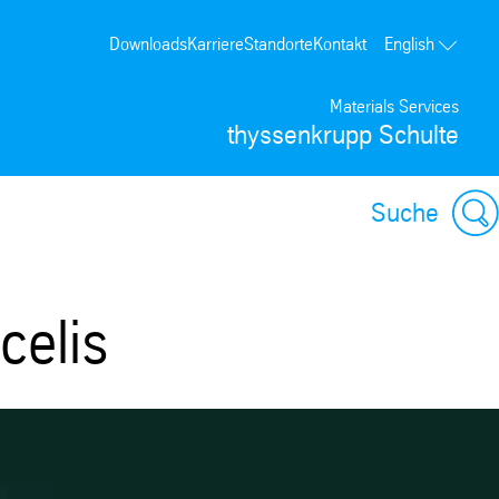
Downloads
Karriere
Standorte
Kontakt
English
Materials Services
thyssenkrupp Schulte
Suche
celis