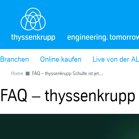
Branchen
Online kaufen
Live von der 
Home
FAQ – thyssenkrupp Schulte ist jet...
FAQ – thyssenkrupp Sc