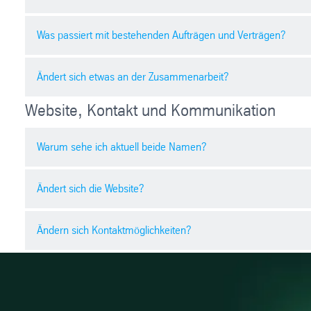
Was passiert mit bestehenden Aufträgen und Verträgen?
Nein. Für Sie entsteht kein Handlungsbedarf. Alle Abläu
Ändert sich etwas an der Zusammenarbeit?
Alle bestehenden Aufträge und Verträge behalten ihre Gü
Website, Kontakt und Kommunikation
Nein. Die Zusammenarbeit erfolgt weiterhin wie bisher.
Warum sehe ich aktuell beide Namen?
Ändert sich die Website?
Die Umstellung erfolgt schrittweise. In der Übergangsz
Ändern sich Kontaktmöglichkeiten?
Die Website wird nach und nach an den neuen Namen ang
Telefonnummern bleiben unverändert. E-Mail-Adressen kö