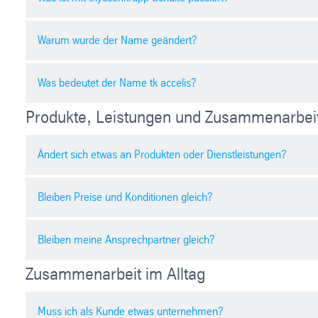
Warum wurde der Name geändert?
thyssenkrupp Schulte heißt jetzt tk accelis Materials. M
Was bedeutet der Name tk accelis?
Der neue Name spiegelt die Weiterentwicklung des Unter
umfassender zu unterstützen.
Produkte, Leistungen und Zusammenarbei
Der Name steht für Schnelligkeit, Verfügbarkeit und eff
Ändert sich etwas an Produkten oder Dienstleistungen?
Bleiben Preise und Konditionen gleich?
Nein. Sie erhalten weiterhin das gleiche Leistungsangebo
Bleiben meine Ansprechpartner gleich?
Ja. Preise, Zahlungsbedingungen und Vereinbarungen b
Zusammenarbeit im Alltag
Ja. Ihr gewohntes Betreuungsteam bleibt bestehen. Si
Muss ich als Kunde etwas unternehmen?