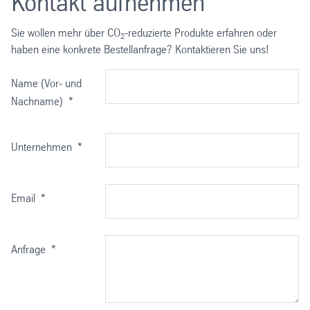
Kontakt aufnehmen
berechnet. Es berücksichtigt die Verflechtungen
Produkts oder einer Dienstleistung über den gesamten
zwischen den Sektoren und ermöglicht eine
Lebenszyklus hinweg. Es erfasst nicht nur die CO
e-
Sie wollen mehr über CO
-reduzierte Produkte erfahren oder
2
2
umfassende Analyse der gesamten
Emissionen, sondern auch andere Umweltindikatoren
haben eine konkrete Bestellanfrage? Kontaktieren Sie uns!
Wertschöpfungskette.
wie Ressourcenverbrauch, Abfallaufkommen und
Luftverschmutzung.
Name (Vor- und
Nachname)
*
Unternehmen
*
Email
*
Anfrage
*