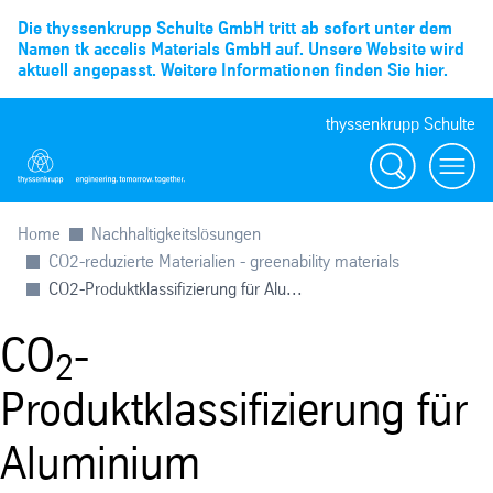
Die thyssenkrupp Schulte GmbH tritt ab sofort unter dem
Namen tk accelis Materials GmbH auf. Unsere Website wird
aktuell angepasst. Weitere Informationen finden Sie hier.
thyssenkrupp Schulte
Suche
Menü
Home
Nachhaltigkeitslösungen
CO2-reduzierte Materialien - greenability materials
CO2-Produktklassifizierung für Alu...
CO
-
2
Produktklassifizierung für
Aluminium