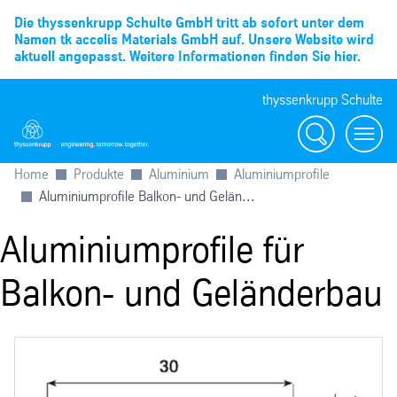
Die thyssenkrupp Schulte GmbH tritt ab sofort unter dem
Namen tk accelis Materials GmbH auf. Unsere Website wird
aktuell angepasst. Weitere Informationen finden Sie hier.
thyssenkrupp Schulte
Suche
Menü
Home
Produkte
Aluminium
Aluminiumprofile
Aluminiumprofile Balkon- und Gelän...
Aluminiumprofile für
Balkon- und Geländerbau