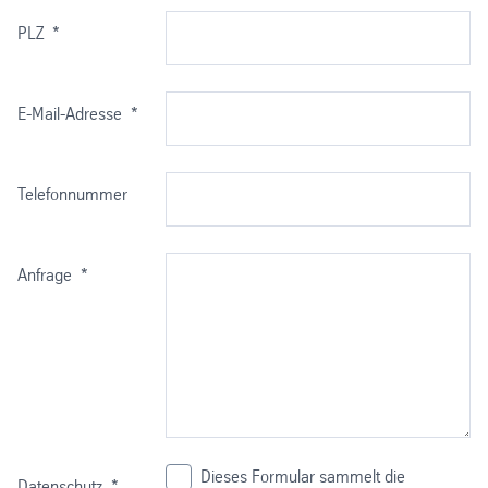
MAXBAUCOMPACT-
Hinweis:
Rahmenprofil zur
PLZ
*
Platten, TRESPA-
Einfassung von
Tafeln, usw.
Glasscheiben, MAX-
BAUCOMPACT
E-Mail-Adresse
*
Platten, TRESPA-
Tafeln, usw.
Telefonnummer
Anfrage
*
Dieses Formular sammelt die
Datenschutz
*