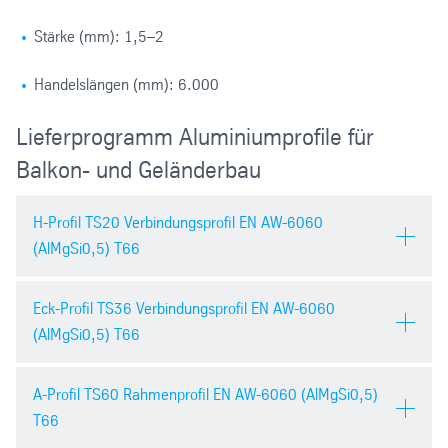
Stärke (mm): 1,5–2
Handelslängen (mm): 6.000
Lieferprogramm Aluminiumprofile für
Balkon- und Geländerbau
H-Profil TS20 Verbindungsprofil EN AW-6060
(AlMgSi0,5) T66
Eck-Profil TS36 Verbindungsprofil EN AW-6060
Werkstoff:
EN AW-6060
(AlMgSi0,5) T66
(AlMgSi0,5)
Höhe (mm):
11,5
A-Profil TS60 Rahmenprofil EN AW-6060 (AlMgSi0,5)
Werkstoff:
EN AW-6060
T66
(AlMgSi0,5)
Breite (mm):
30