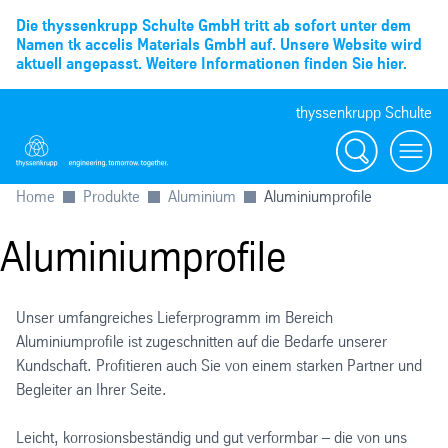
Die thyssenkrupp Schulte GmbH tritt ab sofort unter dem
Namen tk accelis Materials GmbH auf. Unsere Website wird
aktuell angepasst. Weitere Informationen finden Sie hier.
thyssenkrupp Schulte
Suche
Menü
Home
Produkte
Aluminium
Aluminiumprofile
Aluminiumprofile
Unser umfangreiches Lieferprogramm im Bereich
Aluminiumprofile ist zugeschnitten auf die Bedarfe unserer
Kundschaft. Profitieren auch Sie von einem starken Partner und
Begleiter an Ihrer Seite.
Leicht, korrosionsbeständig und gut verformbar – die von uns