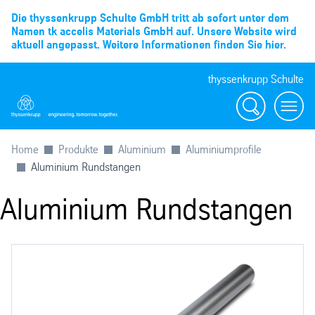
Die thyssenkrupp Schulte GmbH tritt ab sofort unter dem
Namen tk accelis Materials GmbH auf. Unsere Website wird
aktuell angepasst. Weitere Informationen finden Sie hier.
thyssenkrupp Schulte
Suche
Menü
Home
Produkte
Aluminium
Aluminiumprofile
Aluminium Rundstangen
Aluminium Rundstangen