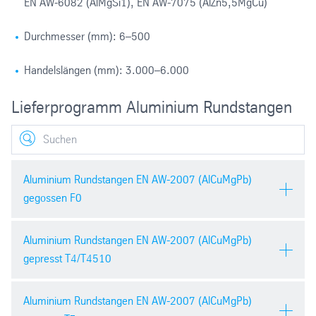
EN AW-6082 (AlMgSi1), EN AW-7075 (AlZn5,5MgCu)
Durchmesser (mm): 6–500
Handelslängen (mm): 3.000–6.000
Lieferprogramm Aluminium Rundstangen
Search
Aluminium Rundstangen EN AW-2007 (AlCuMgPb)
gegossen F0
Aluminium Rundstangen EN AW-2007 (AlCuMgPb)
Werkstoff:
EN AW-2007
gepresst T4/T4510
(AlCuMgPb)
Durchmesser (mm):
150–500
Aluminium Rundstangen EN AW-2007 (AlCuMgPb)
Werkstoff:
EN AW-2007