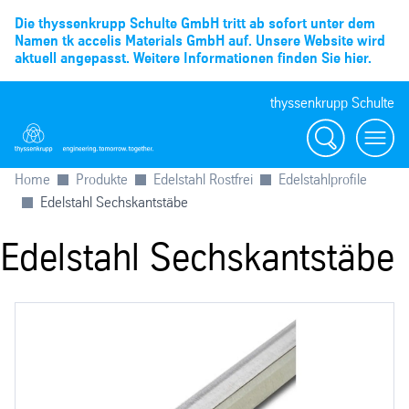
Die thyssenkrupp Schulte GmbH tritt ab sofort unter dem
Namen tk accelis Materials GmbH auf. Unsere Website wird
aktuell angepasst. Weitere Informationen finden Sie hier.
thyssenkrupp Schulte
Suche
Menü
Home
Produkte
Edelstahl Rostfrei
Edelstahlprofile
Edelstahl Sechskantstäbe
Edelstahl Sechskantstäbe