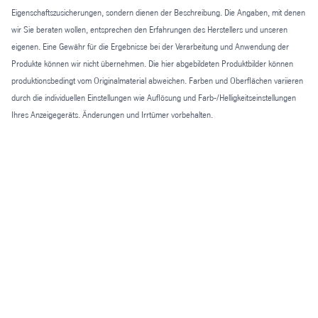
Eigenschaftszusicherungen, sondern dienen der Beschreibung. Die Angaben, mit denen
wir Sie beraten wollen, entsprechen den Erfahrungen des Herstellers und unseren
eigenen. Eine Gewähr für die Ergebnisse bei der Verarbeitung und Anwendung der
Produkte können wir nicht übernehmen. Die hier abgebildeten Produktbilder können
produktionsbedingt vom Originalmaterial abweichen. Farben und Oberflächen variieren
durch die individuellen Einstellungen wie Auflösung und Farb-/Helligkeitseinstellungen
Ihres Anzeigegeräts. Änderungen und Irrtümer vorbehalten.