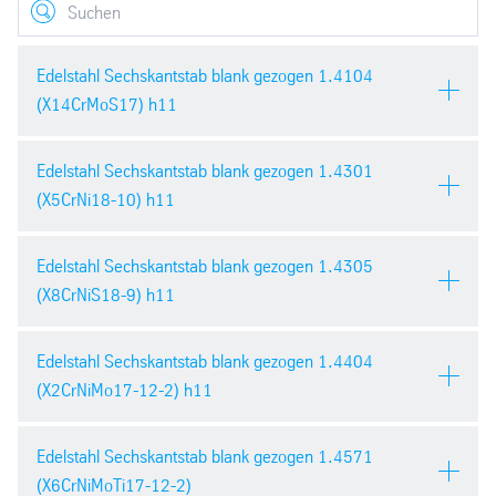
Search
Edelstahl Sechskantstab blank gezogen 1.4104
(X14CrMoS17) h11
Edelstahl Sechskantstab blank gezogen 1.4301
Werkstoff:
1.4104
(X5CrNi18-10) h11
(X14CrMoS17) AISI
430F
Edelstahl Sechskantstab blank gezogen 1.4305
Werkstoff:
1.4301 (X5CrNi18-
Stärke (mm):
8–46
(X8CrNiS18-9) h11
10) AISI 304
Herstellungslängen
2.950–3.200
Stärke (mm):
10–55
Edelstahl Sechskantstab blank gezogen 1.4404
(mm):
Werkstoff:
1.4305 (X8CrNiS18-
(X2CrNiMo17-12-2) h11
9) AISI 303
Herstellungslängen
2.950–3.200
Hauptmaterial:
Edelstahl rostfrei
(mm):
Stärke (mm):
8–60
Edelstahl Sechskantstab blank gezogen 1.4571
Werkstoff:
1.4404
Ausführung:
blank
(X6CrNiMoTi17-12-2)
Hauptmaterial:
Edelstahl rostfrei
(X2CrNiMo17-12-