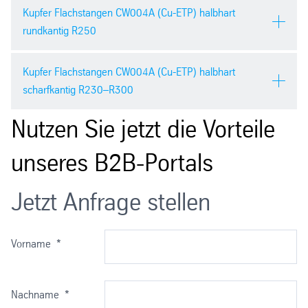
Kupfer Flachstangen CW004A (Cu-ETP) halbhart
rundkantig R250
Kupfer Flachstangen CW004A (Cu-ETP) halbhart
Werkstoff:
CW004A (Cu-ETP)
scharfkantig R230–R300
2.0065
Nutzen Sie jetzt die Vorteile
Breite (mm):
10–200
Werkstoff:
CW004A (Cu-ETP)
2.0065
unseres B2B-Portals
Dicke/Stärke (mm):
2–20
Breite (mm):
12–100
Herstellungslängen
4.000
Jetzt Anfrage stellen
(mm):
Dicke/Stärke (mm):
5–40
Ausführung:
rundkantig
Vorname
*
Herstellungslängen
4.000
(mm):
Lieferzustand:
R250
Nachname
*
Ausführung:
scharfkantig