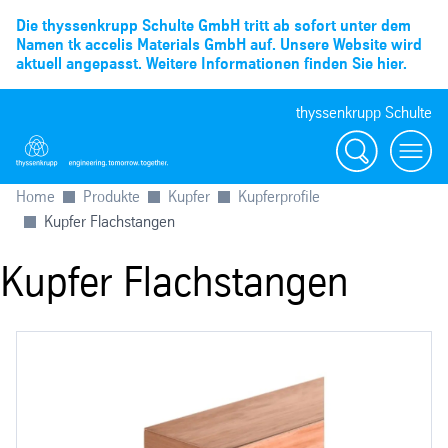
Die thyssenkrupp Schulte GmbH tritt ab sofort unter dem
Namen tk accelis Materials GmbH auf. Unsere Website wird
aktuell angepasst. Weitere Informationen finden Sie hier.
thyssenkrupp Schulte
Suche
Menü
Home
Produkte
Kupfer
Kupferprofile
Kupfer Flachstangen
Kupfer Flachstangen