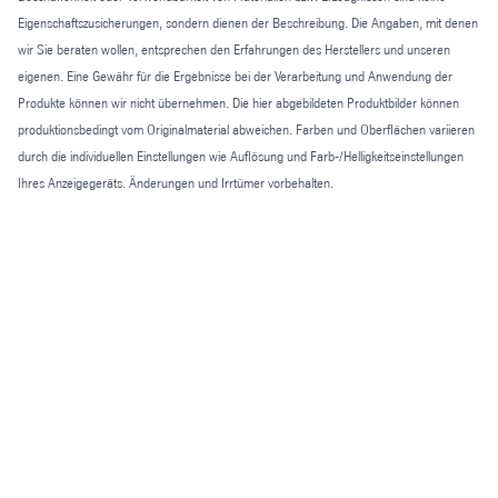
Eigenschaftszusicherungen, sondern dienen der Beschreibung. Die Angaben, mit denen
wir Sie beraten wollen, entsprechen den Erfahrungen des Herstellers und unseren
eigenen. Eine Gewähr für die Ergebnisse bei der Verarbeitung und Anwendung der
Produkte können wir nicht übernehmen. Die hier abgebildeten Produktbilder können
produktionsbedingt vom Originalmaterial abweichen. Farben und Oberflächen variieren
durch die individuellen Einstellungen wie Auflösung und Farb-/Helligkeitseinstellungen
Ihres Anzeigegeräts. Änderungen und Irrtümer vorbehalten.