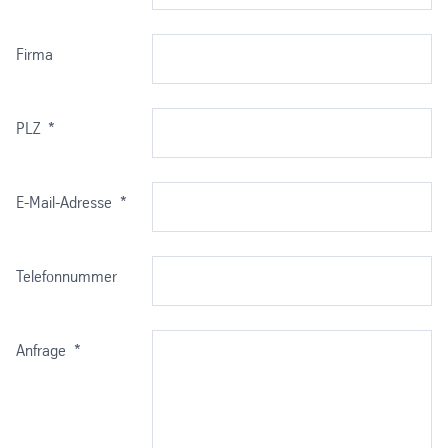
Herstellungsverfahren:
halbhart
Lieferzustand:
R230–R300
Technische
EN 13601 (DIN
Firma
Lieferbedingungen:
40500 T.3)
Herstellungsverfahren:
halbhart
Maße, zulässige
EN 13601 (DIN
PLZ
*
Technische
EN 13601 (DIN
Abweichungen:
46433)
Lieferbedingungen:
40500 T.3)
E-Mail-Adresse
*
Maße, zulässige
EN 13601 (DIN
Abweichungen:
1759)
Telefonnummer
Anfrage
*