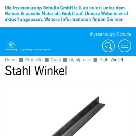
Die thyssenkrupp Schulte GmbH tritt ab sofort unter dem
Namen tk accelis Materials GmbH auf. Unsere Website wird
aktuell angepasst. Weitere Informationen finden Sie hier.
thyssenkrupp Schulte
Suche
Menü
Home
Produkte
Stahl
Stahlprofile
Stahl Winkel
Stahl Winkel