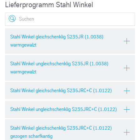
Lieferprogramm Stahl Winkel
Search
Stahl Winkel gleichschenklig S235JR (1.0038)
warmgewalzt
Stahl Winkel ungleichschenklig S235JR (1.0038)
Werkstoff:
S235JR (1.0038)
warmgewalzt
Höhe h/Breite b (mm):
20–200
Stahl Winkel gleichschenklig S235JRC+C (1.0122)
Werkstoff:
S235JR (1.0038)
Stärke s (mm):
3–24
Höhe h (mm):
30–250
Stahl Winkel ungleichschenklig S235JRC+C (1.0122)
Werkstoff:
S235JRC+C
Herstellungslängen
6.000, 12.000
(1.0122)
(mm):
Breite b (mm):
20–150
Stahl Winkel gleichschenklig S235JRC+C (1.0122)
Werkstoff:
S235JRC+C
Höhe h/Breite b (mm):
15–100
Hauptmaterial:
Baustahl
gezogen scharfkantig
(1.0122)
Stärke s (mm):
3–15