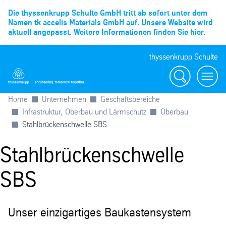
Die thyssenkrupp Schulte GmbH tritt ab sofort unter dem
Namen tk accelis Materials GmbH auf. Unsere Website wird
aktuell angepasst. Weitere Informationen finden Sie hier.
thyssenkrupp Schulte
Suche
Menü
Home
Unternehmen
Geschäftsbereiche
Infrastruktur, Oberbau und Lärmschutz
Oberbau
Stahlbrückenschwelle SBS
Stahlbrückenschwelle
SBS
Unser einzigartiges Baukastensystem