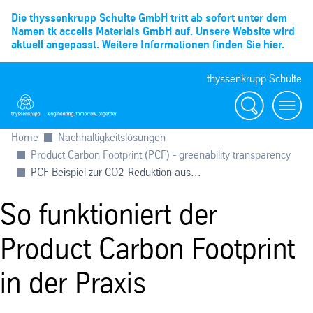
Die thyssenkrupp Schulte GmbH tritt ab sofort unter dem
Namen tk accelis Materials GmbH auf. Unsere Website wird
aktuell angepasst. Weitere Informationen finden Sie hier.
thyssenkrupp Schulte
Suche
Menü
Home
Nachhaltigkeitslösungen
Product Carbon Footprint (PCF) - greenability transparency
PCF Beispiel zur CO2-Reduktion aus...
So funktioniert der
Product Carbon Footprint
in der Praxis