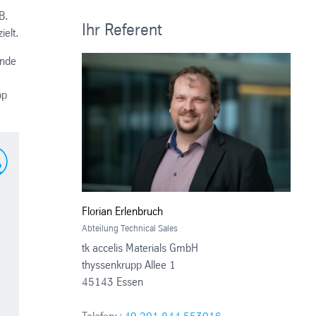
B.
Ihr Referent
ielt.
ende
pp
Florian Erlenbruch
Abteilung Technical Sales
tk accelis Materials GmbH
thyssenkrupp Allee 1
45143 Essen