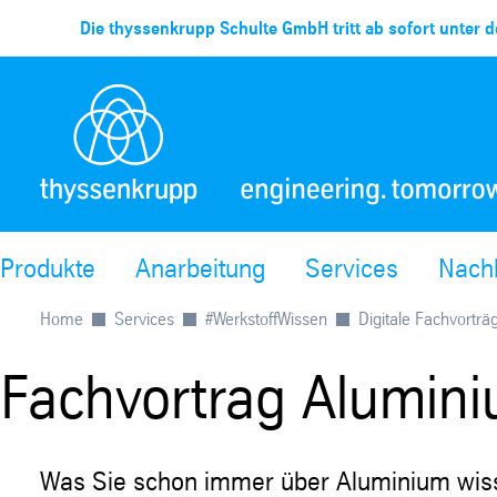
Die thyssenkrupp Schulte GmbH tritt ab sofort unter d
Produkte
Anarbeitung
Services
Nachh
Home
Services
#WerkstoffWissen
Digitale Fachvorträ
Fachvortrag Alumin
Was Sie schon immer über Aluminium wiss