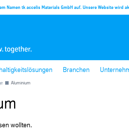
em Namen tk accelis Materials GmbH auf. Unsere Website wird akt
altigkeitslösungen
Branchen
Unterneh
ge
Aluminium
ium
en wollten.