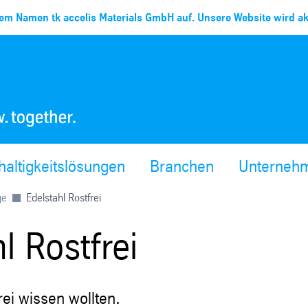
em Namen tk accelis Materials GmbH auf. Unsere Website wird akt
altigkeitslösungen
Branchen
Unterneh
ge
Edelstahl Rostfrei
l Rostfrei
ei wissen wollten.