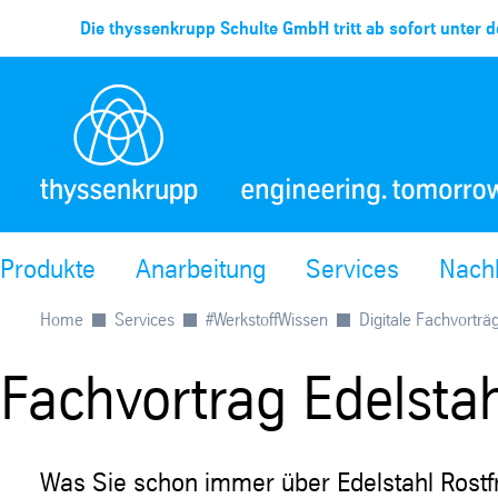
Die thyssenkrupp Schulte GmbH tritt ab sofort unter d
Produkte
Anarbeitung
Services
Nachh
Home
Services
#WerkstoffWissen
Digitale Fachvorträ
Fachvortrag Edelstah
Was Sie schon immer über Edelstahl Rostfr