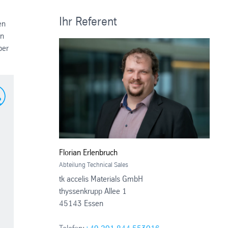
Ihr Referent
en
en
ber
Florian Erlenbruch
Abteilung Technical Sales
tk accelis Materials GmbH
thyssenkrupp Allee 1
45143 Essen