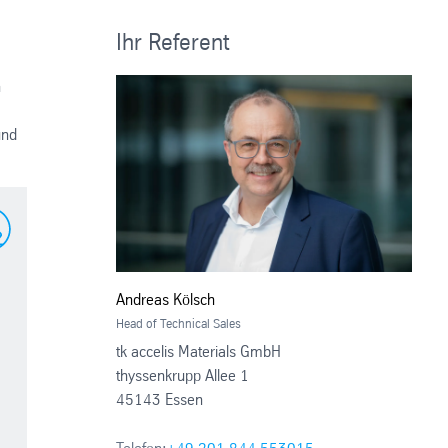
Ihr Referent
n
und
Andreas Kölsch
Head of Technical Sales
tk accelis Materials GmbH
thyssenkrupp Allee 1
45143 Essen