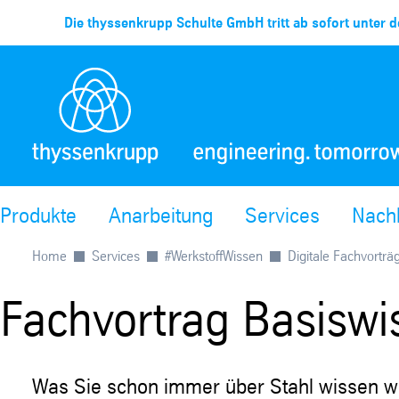
Die thyssenkrupp Schulte GmbH tritt ab sofort unter d
Produkte
Anarbeitung
Services
Nachh
Home
Services
#WerkstoffWissen
Digitale Fachvorträ
Fachvortrag Basiswi
Was Sie schon immer über Stahl wissen wo