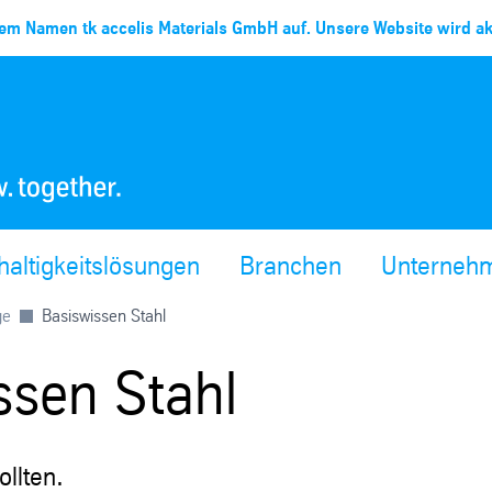
em Namen tk accelis Materials GmbH auf. Unsere Website wird akt
altigkeitslösungen
Branchen
Unterneh
ge
Basiswissen Stahl
ssen Stahl
llten.