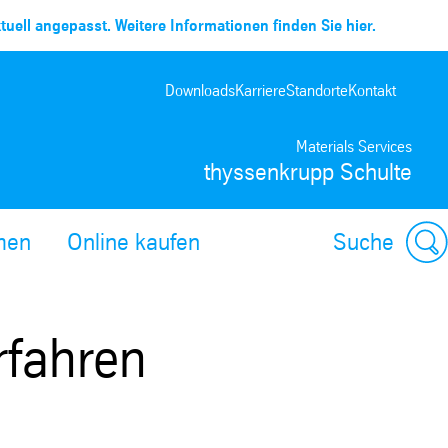
uell angepasst. Weitere Informationen finden Sie hier.
Downloads
Karriere
Standorte
Kontakt
Materials Services
thyssenkrupp Schulte
men
Online kaufen
Suche
rfahren