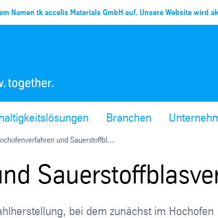
em Namen tk accelis Materials GmbH auf. Unsere Website wird akt
altigkeitslösungen
Branchen
Unterneh
ochofenverfahren und Sauerstoffbl...
nd Sauerstoffblasve
tahlherstellung, bei dem zunächst im Hochofen