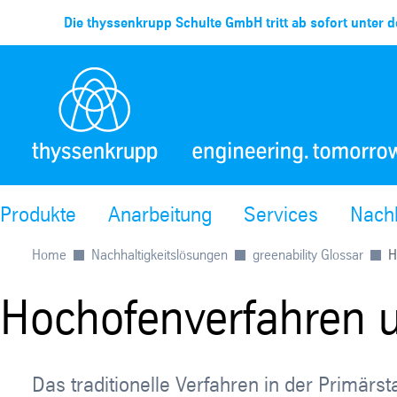
Die thyssenkrupp Schulte GmbH tritt ab sofort unter d
Produkte
Anarbeitung
Services
Nachh
Home
Nachhaltigkeitslösungen
greenability Glossar
H
Hochofenverfahren u
Das traditionelle Verfahren in der Primärs