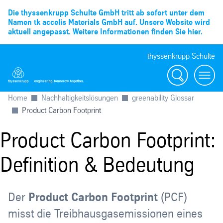
Die thyssenkrupp Schulte GmbH tritt ab sofort unter dem
Namen tk accelis Materials GmbH auf. Unsere Website wird
aktuell angepasst. Weitere Informationen finden Sie hier.
thyssenkrupp Schulte
Suche
Menü
Home
Nachhaltigkeitslösungen
greenability Glossar
Product Carbon Footprint
Product Carbon Footprint:
Definition & Bedeutung
Der
Product Carbon Footprint
(PCF)
misst die Treibhausgasemissionen eines