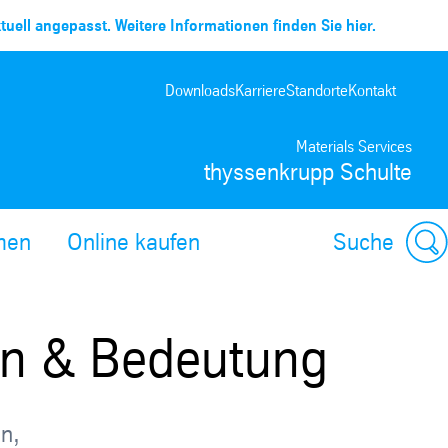
uell angepasst. Weitere Informationen finden Sie hier.
Downloads
Karriere
Standorte
Kontakt
Materials Services
thyssenkrupp Schulte
men
Online kaufen
Suche
ion & Bedeutung
en,