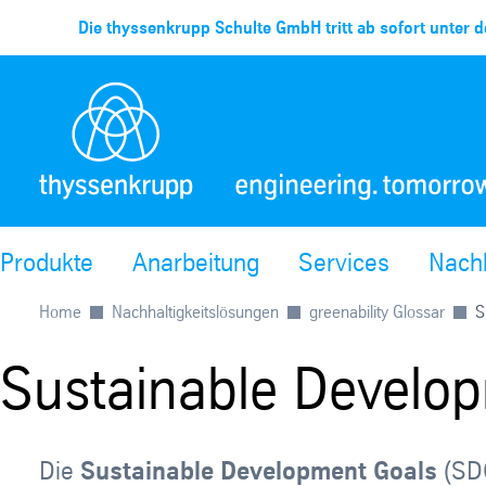
Die thyssenkrupp Schulte GmbH tritt ab sofort unter d
Produkte
Anarbeitung
Services
Nachh
Home
Nachhaltigkeitslösungen
greenability Glossar
S
Sustainable Develop
Die
Sustainable Development Goals
(SDG