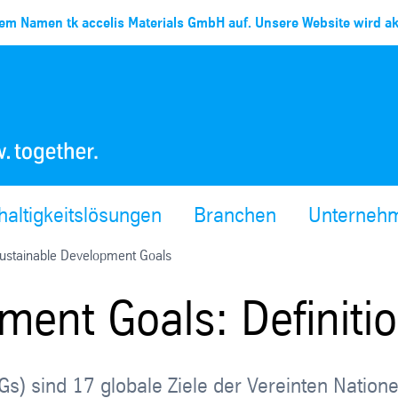
em Namen tk accelis Materials GmbH auf. Unsere Website wird akt
altigkeitslösungen
Branchen
Unterneh
ustainable Development Goals
ment Goals: Definit
s) sind 17 globale Ziele der Vereinten Nation