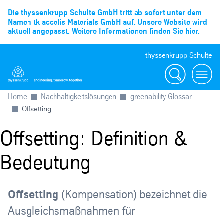
Die thyssenkrupp Schulte GmbH tritt ab sofort unter dem
Namen tk accelis Materials GmbH auf. Unsere Website wird
aktuell angepasst. Weitere Informationen finden Sie hier.
thyssenkrupp Schulte
Suche
Menü
Home
Nachhaltigkeitslösungen
greenability Glossar
Offsetting
Offsetting: Definition &
Bedeutung
Offsetting
(Kompensation) bezeichnet die
Ausgleichsmaßnahmen für